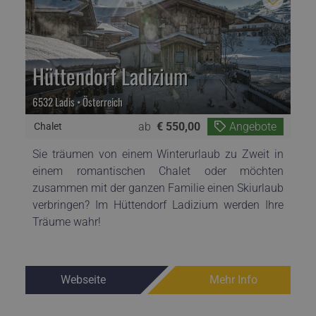
Hüttendorf Ladizium
6532 Ladis • Österreich
ab
€ 550,00
Angebote
Chalet
t
Sie träumen von einem Winterurlaub zu Zweit in
p
einem romantischen Chalet oder möchten
m
zusammen mit der ganzen Familie einen Skiurlaub
n
verbringen? Im Hüttendorf Ladizium werden Ihre
Träume wahr!
Webseite
Mehr Info