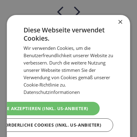
×
Diese Webseite verwendet
Cookies.
Impressionen
Wir verwenden Cookies, um die
Benutzerfreundlichkeit unserer Website zu
verbessern. Durch die weitere Nutzung
Entdecken Sie die Bilder und Impressionen des
unserer Webseite stimmen Sie der
familienfreundlichen Skigebietes Serfaus-Fiss-Ladis in
Verwendung von Cookies gemäß unserer
Tirol.
Cookie-Richtlinie zu.
Datenschutzinformationen
ALLE AKZEPTIEREN (INKL. US-ANBIETER)
RFORDERLICHE COOKIES (INKL. US-ANBIETER)