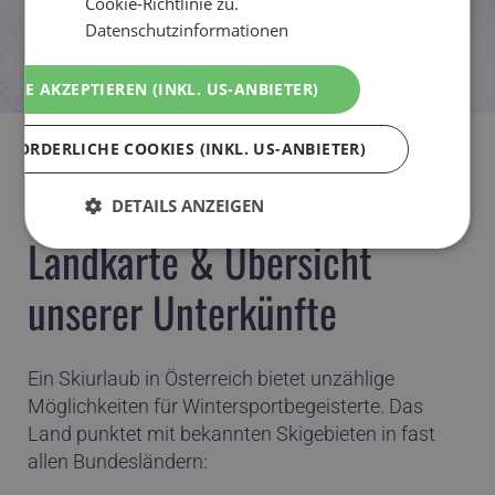
Cookie-Richtlinie zu.
Datenschutzinformationen
ALLE AKZEPTIEREN (INKL. US-ANBIETER)
RFORDERLICHE COOKIES (INKL. US-ANBIETER)
HOME
UNTERKÜNFTE
ÜBERSICHT & LANDKARTE
DETAILS ANZEIGEN
Landkarte & Übersicht
unserer Unterkünfte
Ein Skiurlaub in Österreich bietet unzählige
Möglichkeiten für Wintersportbegeisterte. Das
Land punktet mit bekannten Skigebieten in fast
allen Bundesländern: