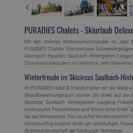
PURADIES Chalets - Skiurlaub Deluxe
Mit den meisten Wintersonnenstunden im Jahr b
PURADIES Chalets. Grenzenloses Schneevergnügen 
Alpinsport Paradies Saalbach Hinterglemm-Leogan
Schneeschuhwandern im Glemmtal, dem Steinernen M
Winterfreude im Skicircus Saalbach-Hin
Im PURADIES Hotel & Chalets halten wir die Wege e
Skiaufbewahrungsraum starten Sie direkt auf die p
Skicircus Saalbach Hinterglemm Leogang Fieberbru
unverspurter Pulverschnee und Sonne ohne Ende! Spü
Sie die Wintersonne. Das ist echte Winterromantik!
Winterausflug beginnt direkt am weitläufigen Freir
Abenteuerlandschaft der Salzburger Steinberge.