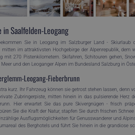
 in Saalfelden-Leogang
ekommen Sie in Leogang im Salzburger Land - Skiurlaub d
mitten im attraktivsten Hochgebirge der Alpenrepublik, dem 
g mit 270 Pistenkilometern. Skifahren, Schitouren gehen, Sn
eer und den Leoganger Alpen im Bundesland Salzburg in Öste
terglemm-Leogang-Fieberbrunn
xtra kurz. Ihr Fahrzeug können sie getrost stehen lassen, den
rivate Zubringerpiste, mitten hinein in das pulsierende Herz 
nn. Hier erwartet Sie das pure Skivergnügen - frisch präper
ren Sie die Kraft der Natur, stapfen Sie durch frischen Schne
 Unzählige Ausflugsmöglichkeiten für Genusswanderer und Alpins
aumareal des Berghotels und führt Sie hinein in die grandiose 