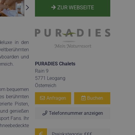
ZUR WEBSEITE
eluxe in den
weltberühmten
owboarden und
PURADIES Chalets
rreich.
Rain 9
5771 Leogang
Österreich
n vom bequemen
des berühmten
Anfragen
Buchen
ierte Pisten,
e und genießen
Telefonnummer anzeigen
port Fans. Ihr
schneebedeckte
Preiskategorie: €€€