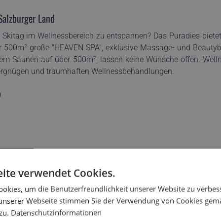
Salzburger Land
Skitag im Wellnessbereich zu entspannen? Das Puradies bietet 
ber 500m² große "HEAVEN SPA", exklusive Massage- und Beauty
m Saunen auf über 500m², lassen keine Wünsche offen. Well
ergnügen und traumhaften Wellnessbehandlungen.
b
 Produkten
ite verwendet Cookies.
zialitäten
okies, um die Benutzerfreundlichkeit unserer Website zu verbes
unserer Webseite stimmen Sie der Verwendung von Cookies gem
 zu.
Datenschutzinformationen