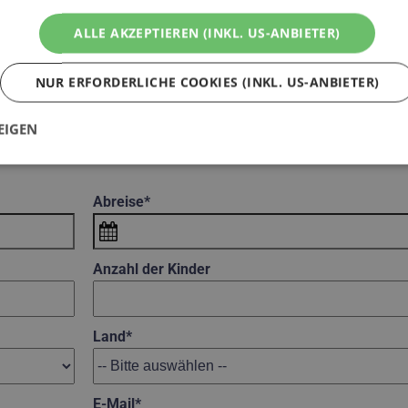
ALLE AKZEPTIEREN (INKL. US-ANBIETER)
Infinity Pool mit Inneneinstieg und im separaten Kinderpool
tspannen
NUR ERFORDERLICHE COOKIES (INKL. US-ANBIETER)
separaten Adults Only Saunahaus
EIGEN
Abreise*
Anzahl der Kinder
Land*
E-Mail*