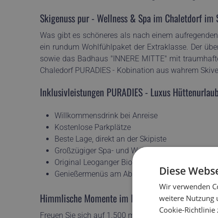
Skigenuss pur - Wellness & Spa im Chaletdorf im 
Was gibt es schöneres als nach einem aufregenden 
ein rundum Wohlfühlpaket der Extraklasse. Der ü
sowie das Badhaus "INNERE MITTE" mit traumhafte
Chaledorf PURADIES - Kobination aus wahrem Skiv
Inklusivleistungen PURADIES - Luxus Hüttenurlau
Willkommensdrink bei Anreise
Kostenlose Parkplätze
Beste Lage, direkt an der Skipiste
Großzügiger Spa- und Wellnessbereich
Original Leoganger Biofrühstück mit regionalen
Diese Webse
Genießermenüs am Abend mit kulinarischen Spe
Wir verwenden Co
Himmlische Momente im Heaven Spa
weitere Nutzung 
Cookie-Richtlinie
Freuen Sie sich auf 1.500 m² pure Wellnessoase