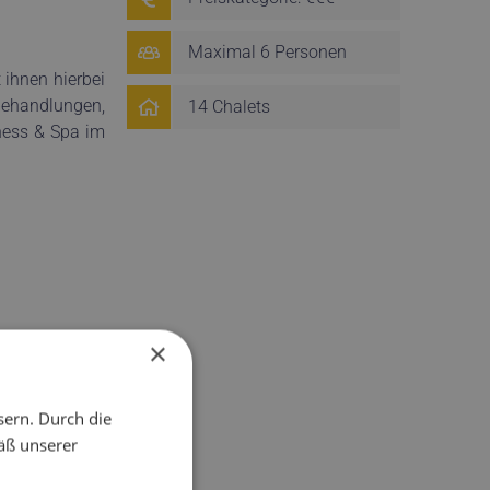
Maximal 6 Personen
ihnen hierbei
behandlungen,
14 Chalets
ness & Spa im
×
sern. Durch die
äß unserer