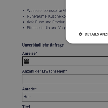
Wassererlebnisse für Groß und Klein im Outdoor 
Ruheräume, Kuschelkojen und Nischen zum En
tiefe Ruhe und Erholung auf 400 m² Fläche im 
Fitnessstudio und Yogaatelier
DETAILS ANZ
Unverbindliche Anfrage
Anreise*
Anzahl der Erwachsenen*
Anrede*
Titel