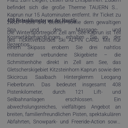
befindet sich die große Therme TAUERN SPA
Kaprun nur 15 Autominuten entfernt. Ihr Ticket zu
408 Pistenkilometer vor der Haustür
zwölf Pools und Becken sowie dem gewaltigen
Spa und den Massage- und
Die Wintersportregion Zell am See-Kaprun ist Teil
Kosmetikbehandlungen erhalten Sie an der
des Ticketverbundes Ski ALPIN CARD. Mit nur
Rezeption.
einem Skipass erobern Sie drei nahtlos
miteinander verbundene Skigebiete – die
Schmittenhöhe direkt in Zell am See, das
Gletscherskigebiet Kitzsteinhorn Kaprun sowie den
Skicircus Saalbach Hinterglemm Leogang
Fieberbrunn. Das bedeutet insgesamt 408
Pistenkilometer, durch 121 Lift- und
Seilbahnanlagen erschlossen. Ein
abwechslungsreiches, vielfältiges Angebot an
breiten, familienfreundlichen Pisten, spektakulären
Abfahrten, Snowpark- und Freeride-Action sowie