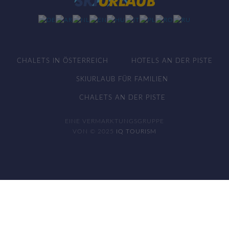
CHALETS IN ÖSTERREICH
HOTELS AN DER PISTE
SKIURLAUB FÜR FAMILIEN
CHALETS AN DER PISTE
EINE VERMARKTUNGSGRUPPE
VON © 2025
IQ TOURISM