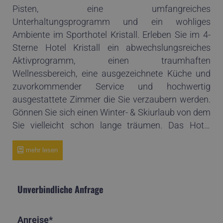
Pisten, eine umfangreiches
Unterhaltungsprogramm und ein wohliges
Ambiente im Sporthotel Kristall. Erleben Sie im 4-
Sterne Hotel Kristall ein abwechslungsreiches
Aktivprogramm, einen traumhaften
Wellnessbereich, eine ausgezeichnete Küche und
zuvorkommender Service und hochwertig
ausgestattete Zimmer die Sie verzaubern werden.
Gönnen Sie sich einen Winter- & Skiurlaub von dem
Sie vielleicht schon lange träumen. Das Hotel
Kristall Finkenberg in Tirol ist Ihre erste Adresse für
einen unvergesslichen Skiurlaub.
mehr lesen
Unverbindliche Anfrage
Anreise*