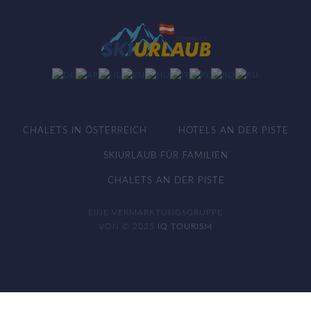
CHALETS IN ÖSTERREICH
HOTELS AN DER PISTE
SKIURLAUB FÜR FAMILIEN
CHALETS AN DER PISTE
EINE VERMARKTUNGSGRUPPE
VON © 2025
IQ TOURISM